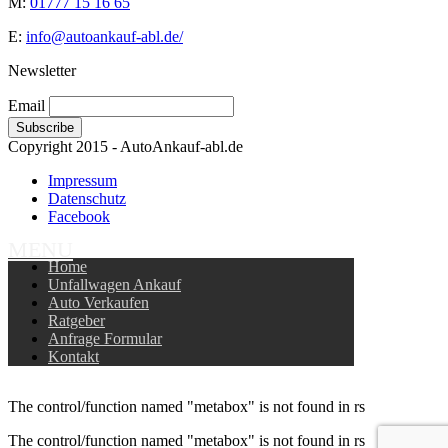
M:
01777 15 16 65
E:
info@autoankauf-abl.de/
Newsletter
Email
Copyright 2015 - AutoAnkauf-abl.de
Impressum
Datenschutz
Facebook
MENU
Home
Unfallwagen Ankauf
Auto Verkaufen
Ratgeber
Anfrage Formular
Kontakt
The control/function named "metabox" is not found in rs
The control/function named "metabox" is not found in rs