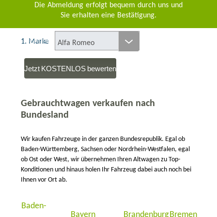
Die Abmeldung erfolgt bequem durch uns und
Sie erhalten eine Bestätigung.
Jetzt Ihr Auto bewerten lassen:
1. Marke
Alfa Romeo
Jetzt KOSTENLOS bewerten
Gebrauchtwagen verkaufen nach
Bundesland
Wir kaufen Fahrzeuge in der ganzen Bundesrepublik. Egal ob
Baden-Württemberg, Sachsen oder Nordrhein-Westfalen, egal
ob Ost oder West, wir übernehmen Ihren Altwagen zu Top-
Konditionen und hinaus holen Ihr Fahrzeug dabei auch noch bei
Ihnen vor Ort ab.
Baden-
Bayern
Brandenburg
Bremen