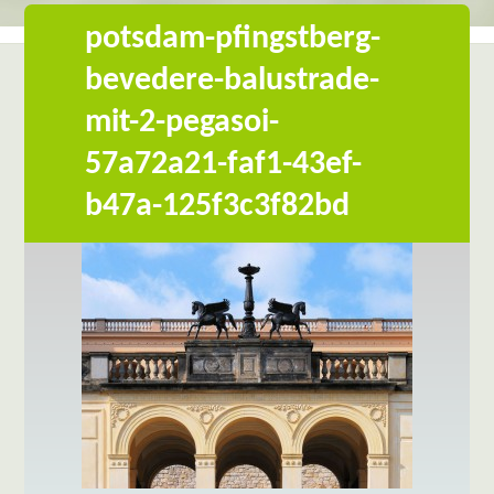
potsdam-pfingstberg-
bevedere-balustrade-
mit-2-pegasoi-
57a72a21-faf1-43ef-
b47a-125f3c3f82bd