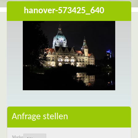
hanover-573425_640
Anfrage stellen
Marke