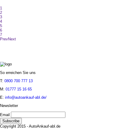
1
2
3
4
5
6
7
Prev
Next
So erreichen Sie uns
T:
0800 700 777 13
M:
01777 15 16 65
E:
info@autoankauf-abl.de/
Newsletter
Email
Copyright 2015 - AutoAnkauf-abl.de