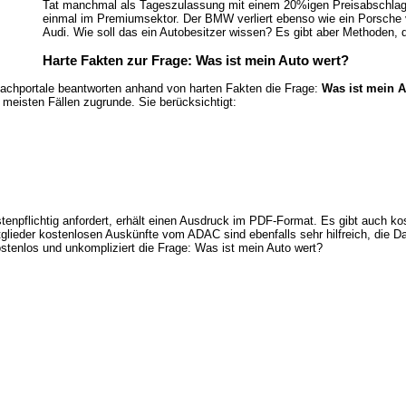
Tat manchmal als Tageszulassung mit einem 20%igen Preisabschlag an
einmal im Premiumsektor. Der BMW verliert ebenso wie ein Porsche v
Audi. Wie soll das ein Autobesitzer wissen? Es gibt aber Methoden, d
Harte Fakten zur Frage: Was ist mein Auto wert?
achportale beantworten anhand von harten Fakten die Frage:
Was ist mein A
meisten Fällen zugrunde. Sie berücksichtigt:
kostenpflichtig anfordert, erhält einen Ausdruck im PDF-Format. Es gibt auc
ür Mitglieder kostenlosen Auskünfte vom ADAC sind ebenfalls sehr hilfreich, di
stenlos und unkompliziert die Frage: Was ist mein Auto wert?